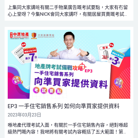
上集同大家講咗有關二手物業廣告嘅考試要點，大家有冇留
心上堂呀？今集NICK會同大家講吓，有關居屋買賣嘅考試要
點，今次課堂有兩大重點！大家快啲拎本簿仔出嚟記低啦！
EP3 一手住宅銷售系列 如何向準買家提供資料
2023年03月23日
喺地產代理考試入面，有關於一手住宅銷售內容，絕對喺超
級熱門嘅內容！我哋將有關考試內容概括了五大範圍！第一