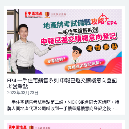
堂就同大家講吓，向一手樓盤嘅準買家提供資料果陣，有啲
咩注意事項？即刻去片！
EP4 一手住宅銷售系列 申報已遞交購樓意向登記
考試重點
2023年03月23日
一手住宅銷售考試重點第二課，NICK SIR會同大家講吓，持
牌人同地產代理公司喺收到一手樓盤購樓意向登記之後，應
該點做和申報甚麼資料才合乎規例呢？唔單止準備考牌嘅你
要知道，正參與一手物業銷售嘅你都可以溫故知新呀！一齊
上堂啦！